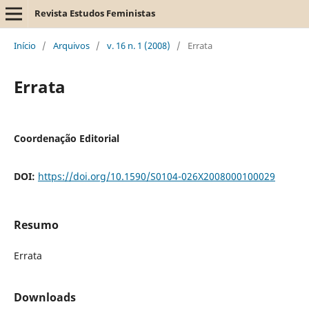
Revista Estudos Feministas
Início
/
Arquivos
/
v. 16 n. 1 (2008)
/
Errata
Errata
Coordenação Editorial
DOI:
https://doi.org/10.1590/S0104-026X2008000100029
Resumo
Errata
Downloads