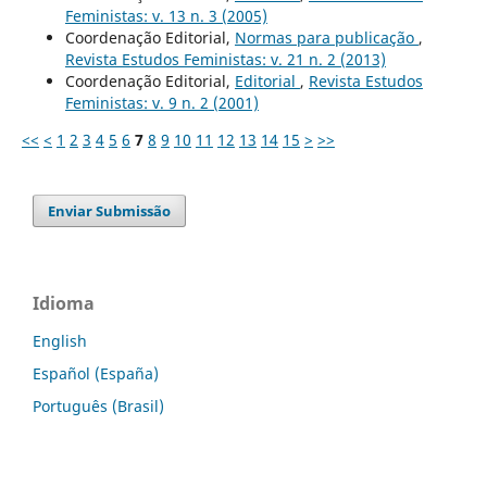
Feministas: v. 13 n. 3 (2005)
Coordenação Editorial,
Normas para publicação
,
Revista Estudos Feministas: v. 21 n. 2 (2013)
Coordenação Editorial,
Editorial
,
Revista Estudos
Feministas: v. 9 n. 2 (2001)
<<
<
1
2
3
4
5
6
7
8
9
10
11
12
13
14
15
>
>>
Enviar Submissão
Idioma
English
Español (España)
Português (Brasil)