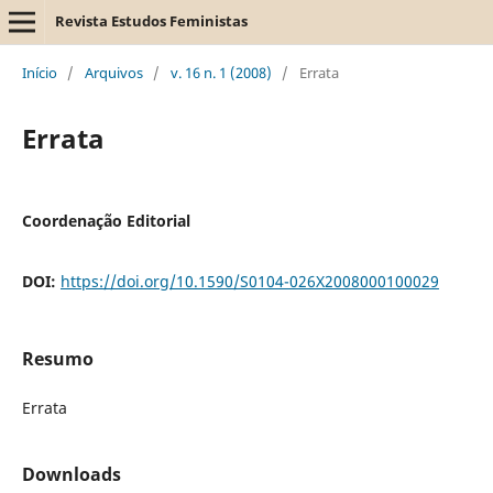
Revista Estudos Feministas
Início
/
Arquivos
/
v. 16 n. 1 (2008)
/
Errata
Errata
Coordenação Editorial
DOI:
https://doi.org/10.1590/S0104-026X2008000100029
Resumo
Errata
Downloads