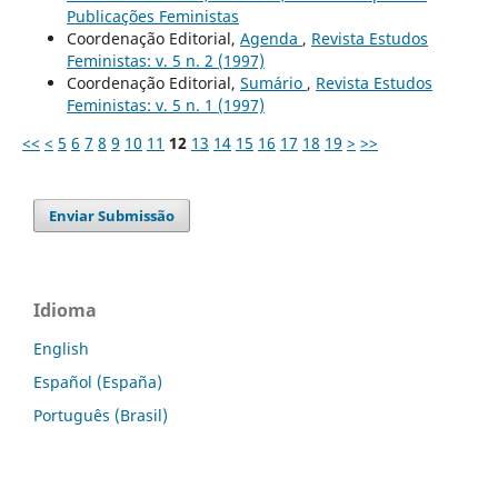
Publicações Feministas
Coordenação Editorial,
Agenda
,
Revista Estudos
Feministas: v. 5 n. 2 (1997)
Coordenação Editorial,
Sumário
,
Revista Estudos
Feministas: v. 5 n. 1 (1997)
<<
<
5
6
7
8
9
10
11
12
13
14
15
16
17
18
19
>
>>
Enviar Submissão
Idioma
English
Español (España)
Português (Brasil)