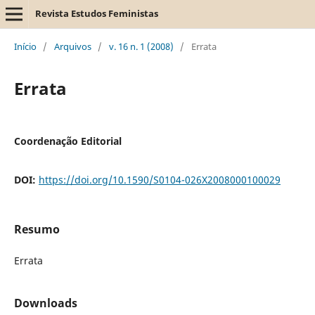
Revista Estudos Feministas
Início
/
Arquivos
/
v. 16 n. 1 (2008)
/
Errata
Errata
Coordenação Editorial
DOI:
https://doi.org/10.1590/S0104-026X2008000100029
Resumo
Errata
Downloads