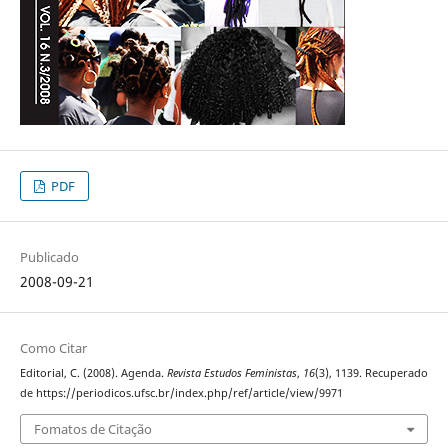
PDF
Publicado
2008-09-21
Como Citar
Editorial, C. (2008). Agenda.
Revista Estudos Feministas
,
16
(3), 1139. Recuperado
de https://periodicos.ufsc.br/index.php/ref/article/view/9971
Fomatos de Citação