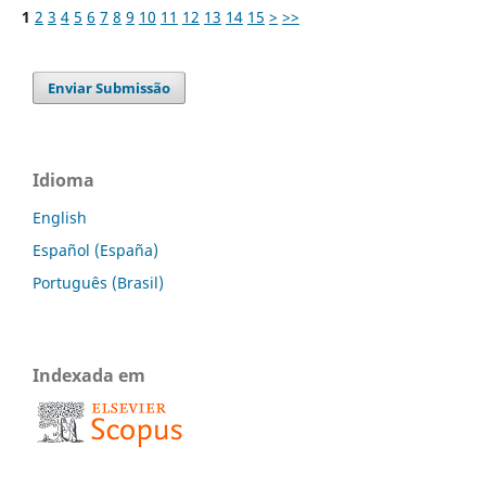
1
2
3
4
5
6
7
8
9
10
11
12
13
14
15
>
>>
Enviar Submissão
Idioma
English
Español (España)
Português (Brasil)
Indexada em