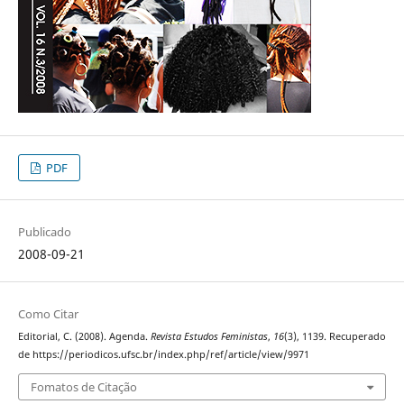
PDF
Publicado
2008-09-21
Como Citar
Editorial, C. (2008). Agenda.
Revista Estudos Feministas
,
16
(3), 1139. Recuperado
de https://periodicos.ufsc.br/index.php/ref/article/view/9971
Fomatos de Citação