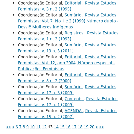
Coordenação Editorial,
Editorial
,
Revista Estudos
Feministas: v. 3 n. 2 (1995)
Coordenação Editorial,
Sumário
,
Revista Estudos
Feministas: Vol. 7, No 1 e 2 (1999) Número duplo -
Dossiê Mulheres Indígenas
Coordenação Editorial,
Registros
,
Revista Estudos
Feministas: v. 1 n. 2 (1993)
Coordenação Editorial,
Sumário
,
Revista Estudos
Feministas: v. 19 n. 3 (2011)
Coordenação Editorial,
Editorial
,
Revista Estudos
Feministas: Vol. 12, ano 2004, Número especial -
Publicações Feministas
Coordenação Editorial,
Editorial
,
Revista Estudos
Feministas: v. 8 n. 2 (2000)
Coordenação Editorial,
Sumário
,
Revista Estudos
Feministas: v. 17 n. 3 (2009)
Coordenação Editorial,
Contents
,
Revista Estudos
Feministas: v. 17 n. 1 (2009)
Coordenação Editorial,
AGENDA
,
Revista Estudos
Feministas: v. 15 n. 2 (2007)
<<
<
6
7
8
9
10
11
12
13
14
15
16
17
18
19
20
>
>>