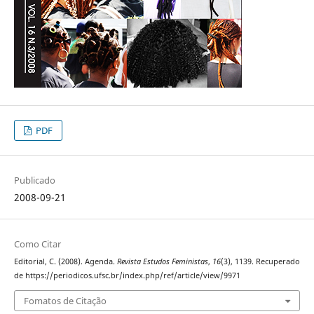
PDF
Publicado
2008-09-21
Como Citar
Editorial, C. (2008). Agenda.
Revista Estudos Feministas
,
16
(3), 1139. Recuperado
de https://periodicos.ufsc.br/index.php/ref/article/view/9971
Fomatos de Citação