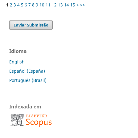
1
2
3
4
5
6
7
8
9
10
11
12
13
14
15
>
>>
Enviar Submissão
Idioma
English
Español (España)
Português (Brasil)
Indexada em