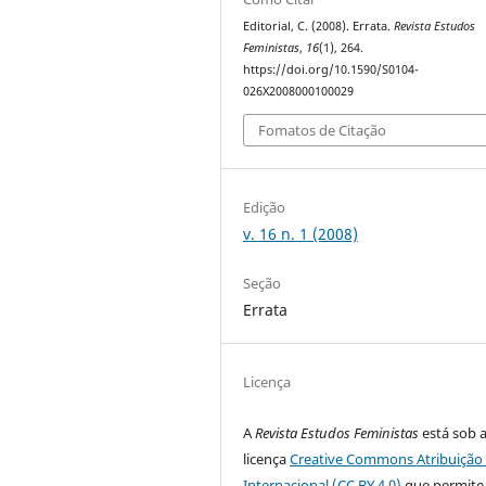
Editorial, C. (2008). Errata.
Revista Estudos
Feministas
,
16
(1), 264.
https://doi.org/10.1590/S0104-
026X2008000100029
Fomatos de Citação
Edição
v. 16 n. 1 (2008)
Seção
Errata
Licença
A
Revista Estudos Feministas
está sob 
licença
Creative Commons Atribuição 
Internacional (CC BY 4.0)
que permite