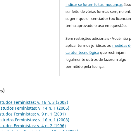
indicar se foram feitas mudanças
. Is
ser feito de várias formas sem, no ent
sugerir que o licenciador (ou licencian
tenha aprovado o uso em questão.
Sem restrições adicionais - Você não 
aplicar termos jurídicos ou
medidas d
caráter tecnológico
que restrinjam
legalmente outros de fazerem algo
permitido pela licença.
s)
studos Feministas: v. 16 n. 3 (2008)
Estudos Feministas: v. 14 n. 1 (2006)
studos Feministas: v. 9 n. 1 (2001)
Estudos Feministas: v. 16 n. 1 (2008)
studos Feministas: v. 4 n. 2 (1996)