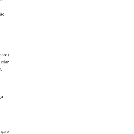
ção
mato)
criar
m,
ça
ença e