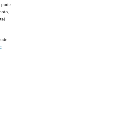
so pode
anto,
te)
pode
e