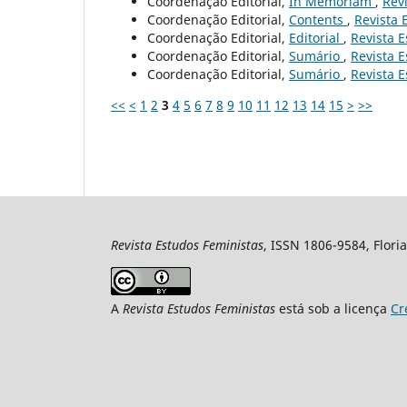
Coordenação Editorial,
In Memoriam
,
Revi
Coordenação Editorial,
Contents
,
Revista 
Coordenação Editorial,
Editorial
,
Revista E
Coordenação Editorial,
Sumário
,
Revista E
Coordenação Editorial,
Sumário
,
Revista E
<<
<
1
2
3
4
5
6
7
8
9
10
11
12
13
14
15
>
>>
Revista Estudos Feministas
, ISSN 1806-9584, Floria
A
Revista Estudos Feministas
está sob a licença
Cr