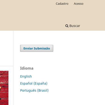
Cadastro
Acesso
Buscar
Enviar Submissão
Idioma
English
Español (España)
Português (Brasil)