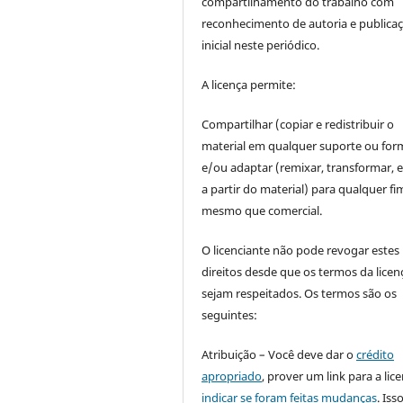
compartilhamento do trabalho com
reconhecimento de autoria e publica
inicial neste periódico.
A licença permite:
Compartilhar (copiar e redistribuir o
material em qualquer suporte ou for
e/ou adaptar (remixar, transformar, e 
a partir do material) para qualquer fi
mesmo que comercial.
O licenciante não pode revogar estes
direitos desde que os termos da licen
sejam respeitados. Os termos são os
seguintes:
Atribuição – Você deve dar o
crédito
apropriado
, prover um link para a lic
indicar se foram feitas mudanças
. Is