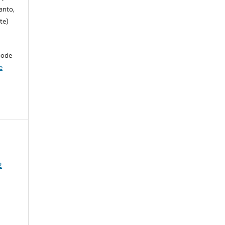
anto,
te)
pode
e
2