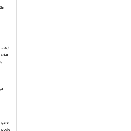
ção
mato)
criar
m,
ça
ença e
so pode