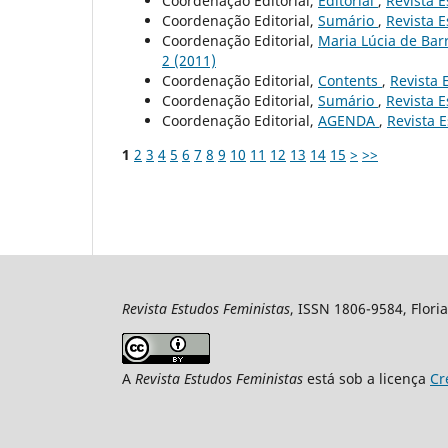
Coordenação Editorial,
Editorial
,
Revista E
Coordenação Editorial,
Sumário
,
Revista E
Coordenação Editorial,
Maria Lúcia de Bar
2 (2011)
Coordenação Editorial,
Contents
,
Revista 
Coordenação Editorial,
Sumário
,
Revista E
Coordenação Editorial,
AGENDA
,
Revista E
1
2
3
4
5
6
7
8
9
10
11
12
13
14
15
>
>>
Revista Estudos Feministas
, ISSN 1806-9584, Floria
A
Revista Estudos Feministas
está sob a licença
Cr