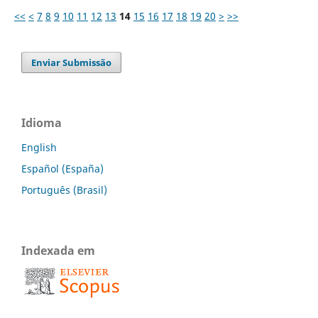
<<
<
7
8
9
10
11
12
13
14
15
16
17
18
19
20
>
>>
Enviar Submissão
Idioma
English
Español (España)
Português (Brasil)
Indexada em