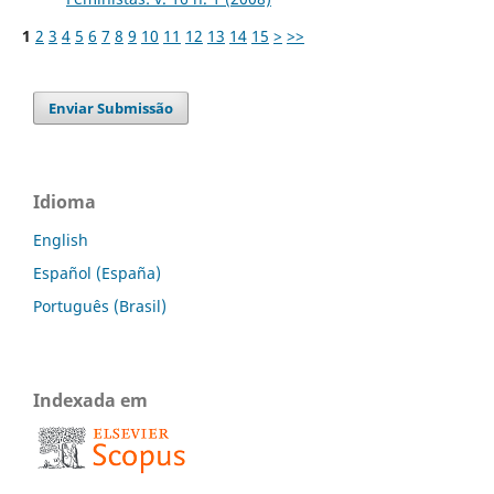
1
2
3
4
5
6
7
8
9
10
11
12
13
14
15
>
>>
Enviar Submissão
Idioma
English
Español (España)
Português (Brasil)
Indexada em