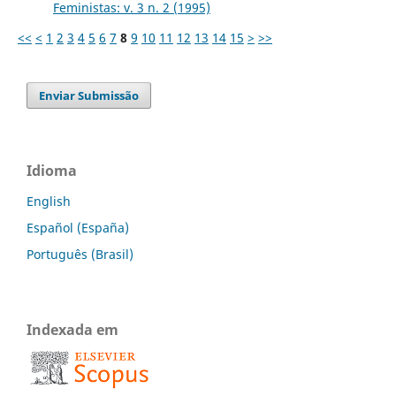
Feministas: v. 3 n. 2 (1995)
<<
<
1
2
3
4
5
6
7
8
9
10
11
12
13
14
15
>
>>
Enviar Submissão
Idioma
English
Español (España)
Português (Brasil)
Indexada em