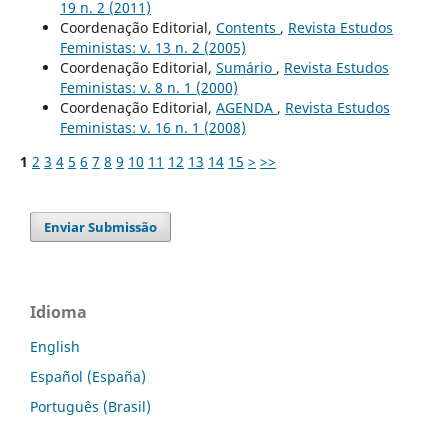
19 n. 2 (2011)
Coordenação Editorial,
Contents
,
Revista Estudos
Feministas: v. 13 n. 2 (2005)
Coordenação Editorial,
Sumário
,
Revista Estudos
Feministas: v. 8 n. 1 (2000)
Coordenação Editorial,
AGENDA
,
Revista Estudos
Feministas: v. 16 n. 1 (2008)
1
2
3
4
5
6
7
8
9
10
11
12
13
14
15
>
>>
Enviar Submissão
Idioma
English
Español (España)
Português (Brasil)