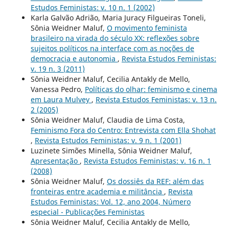
Estudos Feministas: v. 10 n. 1 (2002)
Karla Galvão Adrião, Maria Juracy Filgueiras Toneli,
Sônia Weidner Maluf,
O movimento feminista
brasileiro na virada do século XX: reflexões sobre
sujeitos políticos na interface com as noções de
democracia e autonomia
,
Revista Estudos Feministas:
v. 19 n. 3 (2011)
Sônia Weidner Maluf, Cecilia Antakly de Mello,
Vanessa Pedro,
Políticas do olhar: feminismo e cinema
em Laura Mulvey
,
Revista Estudos Feministas: v. 13 n.
2 (2005)
Sônia Weidner Maluf, Claudia de Lima Costa,
Feminismo Fora do Centro: Entrevista com Ella Shohat
,
Revista Estudos Feministas: v. 9 n. 1 (2001)
Luzinete Simões Minella, Sônia Weidner Maluf,
Apresentação
,
Revista Estudos Feministas: v. 16 n. 1
(2008)
Sônia Weidner Maluf,
Os dossiês da REF: além das
fronteiras entre academia e militância
,
Revista
Estudos Feministas: Vol. 12, ano 2004, Número
especial - Publicações Feministas
Sônia Weidner Maluf, Cecilia Antakly de Mello,