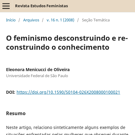
Revista Estudos Feministas
Início
/
Arquivos
/
v. 16 n. 1 (2008)
/
Seção Temática
O feminismo desconstruindo e re-
construindo o conhecimento
Eleonora Menicucci de Oliveira
Universidade Federal de São Paulo
DOI:
https://doi.org/10.1590/S0104-026X2008000100021
Resumo
Neste artigo, relaciono sinteticamente alguns exemplos de
situações enfrentadas pelas mulheres que observei durante