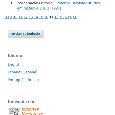
Coordenação Editorial,
Editorial
,
Revista Estudos
Feministas: v. 2 n. 2 (1994)
<<
<
10
11
12
13
14
15
16
17
18
19
20
>
>>
Enviar Submissão
Idioma
English
Español (España)
Português (Brasil)
Indexada em