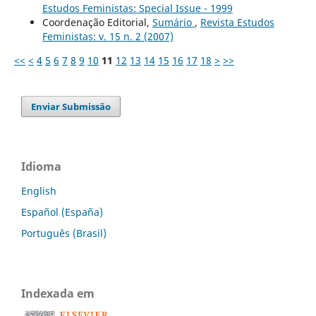
Estudos Feministas: Special Issue - 1999
Coordenação Editorial,
Sumário
,
Revista Estudos
Feministas: v. 15 n. 2 (2007)
<<
<
4
5
6
7
8
9
10
11
12
13
14
15
16
17
18
>
>>
Enviar Submissão
Idioma
English
Español (España)
Português (Brasil)
Indexada em