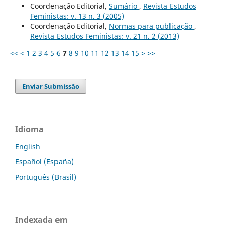
Coordenação Editorial,
Sumário
,
Revista Estudos
Feministas: v. 13 n. 3 (2005)
Coordenação Editorial,
Normas para publicação
,
Revista Estudos Feministas: v. 21 n. 2 (2013)
<<
<
1
2
3
4
5
6
7
8
9
10
11
12
13
14
15
>
>>
Enviar Submissão
Idioma
English
Español (España)
Português (Brasil)
Indexada em