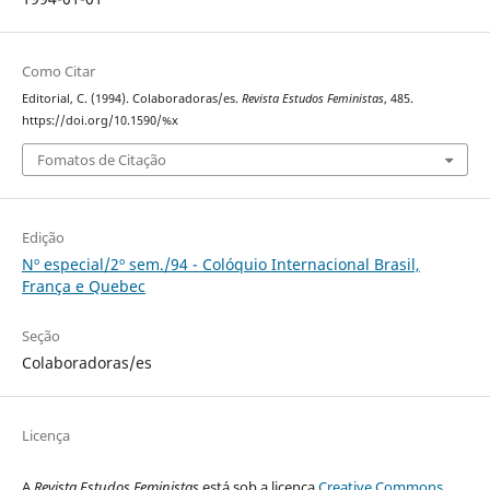
Como Citar
Editorial, C. (1994). Colaboradoras/es.
Revista Estudos Feministas
, 485.
https://doi.org/10.1590/%x
Fomatos de Citação
Edição
Nº especial/2º sem./94 - Colóquio Internacional Brasil,
França e Quebec
Seção
Colaboradoras/es
Licença
A
Revista Estudos Feministas
está sob a licença
Creative Commons