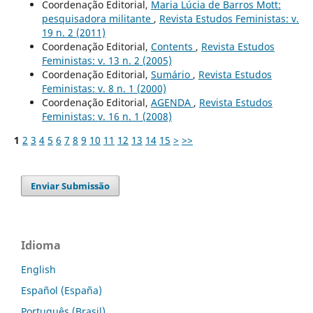
Coordenação Editorial,
Maria Lúcia de Barros Mott:
pesquisadora militante
,
Revista Estudos Feministas: v.
19 n. 2 (2011)
Coordenação Editorial,
Contents
,
Revista Estudos
Feministas: v. 13 n. 2 (2005)
Coordenação Editorial,
Sumário
,
Revista Estudos
Feministas: v. 8 n. 1 (2000)
Coordenação Editorial,
AGENDA
,
Revista Estudos
Feministas: v. 16 n. 1 (2008)
1
2
3
4
5
6
7
8
9
10
11
12
13
14
15
>
>>
Enviar Submissão
Idioma
English
Español (España)
Português (Brasil)