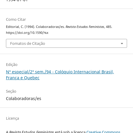
Como Citar
Editorial, C. (1994). Colaboradoras/es.
Revista Estudos Feministas
, 485.
https://doi.org/10.1590/%x
Fomatos de Citação
Edição
Nº especial/2º sem./94 - Colóquio Internacional Brasil,
França e Quebec
Seção
Colaboradoras/es
Licença
A
Revista Estudos Feministas
está sob a licença
Creative Commons