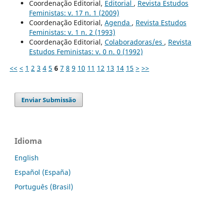
Coordenação Editorial,
Editorial
,
Revista Estudos
Feministas: v. 17 n. 1 (2009)
Coordenação Editorial,
Agenda
,
Revista Estudos
Feministas: v. 1 n. 2 (1993)
Coordenação Editorial,
Colaboradoras/es
,
Revista
Estudos Feministas: v. 0 n. 0 (1992)
<<
<
1
2
3
4
5
6
7
8
9
10
11
12
13
14
15
>
>>
Enviar Submissão
Idioma
English
Español (España)
Português (Brasil)