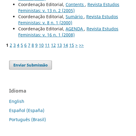
Coordenação Editorial,
Contents
,
Revista Estudos
Feministas: v. 13 n. 2 (2005)
Coordenação Editorial,
Sumário
,
Revista Estudos
Feministas: v. 8 n. 1 (2000)
Coordenação Editorial,
AGENDA
,
Revista Estudos
Feministas: v. 16 n. 1 (2008)
1
2
3
4
5
6
7
8
9
10
11
12
13
14
15
>
>>
Enviar Submissão
Idioma
English
Español (España)
Português (Brasil)