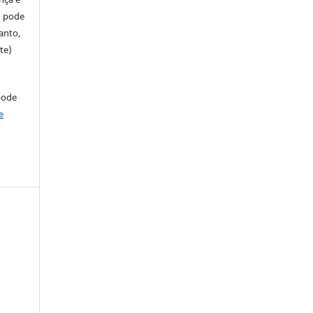
so pode
anto,
te)
pode
e