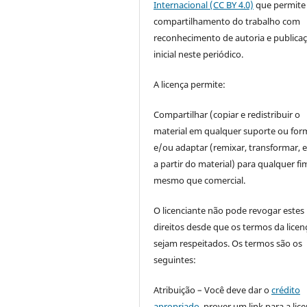
Internacional (CC BY 4.0)
que permite
compartilhamento do trabalho com
reconhecimento de autoria e publica
inicial neste periódico.
A licença permite:
Compartilhar (copiar e redistribuir o
material em qualquer suporte ou for
e/ou adaptar (remixar, transformar, e 
a partir do material) para qualquer fi
mesmo que comercial.
O licenciante não pode revogar estes
direitos desde que os termos da licen
sejam respeitados. Os termos são os
seguintes:
Atribuição – Você deve dar o
crédito
apropriado
, prover um link para a lic