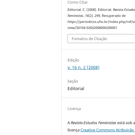
Como Citar
Editorial, C. (2008). Editorial.
Revista Estudo
Feministas
,
16
(2), 299. Recuperado de
https://periodicos.ufsc.br/index.php/ref/ar
view/S0104-026X2008000200001
Fomatos de Citação
Edição
v. 16 n. 2 (2008)
Seção
Editorial
Licença
A
Revista Estudos Feministas
está sob 
licença
Creative Commons Atribuição 