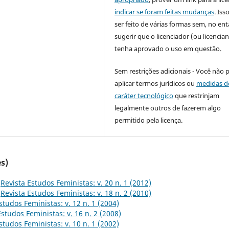
indicar se foram feitas mudanças
. Is
ser feito de várias formas sem, no ent
sugerir que o licenciador (ou licencian
tenha aprovado o uso em questão.
Sem restrições adicionais - Você não 
aplicar termos jurídicos ou
medidas d
caráter tecnológico
que restrinjam
legalmente outros de fazerem algo
permitido pela licença.
s)
,
Revista Estudos Feministas: v. 20 n. 1 (2012)
,
Revista Estudos Feministas: v. 18 n. 2 (2010)
studos Feministas: v. 12 n. 1 (2004)
Estudos Feministas: v. 16 n. 2 (2008)
studos Feministas: v. 10 n. 1 (2002)