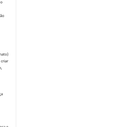
 o
ção
mato)
criar
m,
ça
ença e