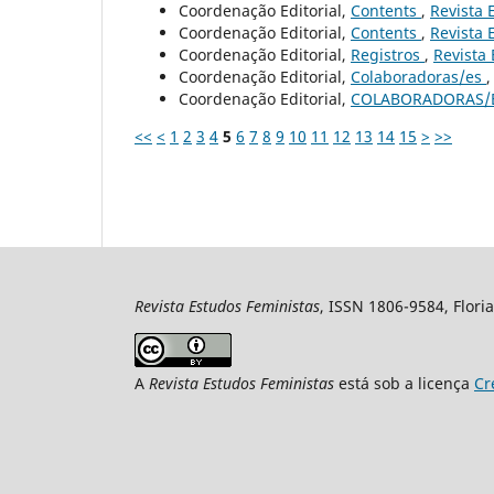
Coordenação Editorial,
Contents
,
Revista 
Coordenação Editorial,
Contents
,
Revista 
Coordenação Editorial,
Registros
,
Revista 
Coordenação Editorial,
Colaboradoras/es
Coordenação Editorial,
COLABORADORAS/
<<
<
1
2
3
4
5
6
7
8
9
10
11
12
13
14
15
>
>>
Revista Estudos Feministas
, ISSN 1806-9584, Floria
A
Revista Estudos Feministas
está sob a licença
Cr