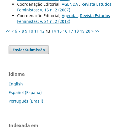
Coordenação Editorial,
AGENDA
,
Revista Estudos
Feministas: v. 15 n. 2 (2007)
Coordenação Editorial,
Agenda
,
Revista Estudos
Feministas: v. 21 n. 2 (2013)
<<
<
6
7
8
9
10
11
12
13
14
15
16
17
18
19
20
>
>>
Enviar Submissão
Idioma
English
Español (España)
Português (Brasil)
Indexada em