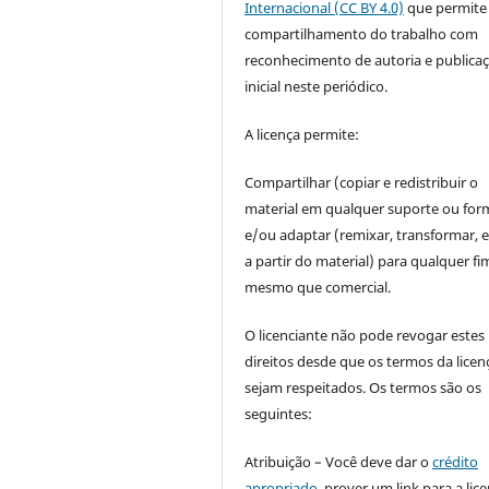
Internacional (CC BY 4.0)
que permite
compartilhamento do trabalho com
reconhecimento de autoria e publica
inicial neste periódico.
A licença permite:
Compartilhar (copiar e redistribuir o
material em qualquer suporte ou for
e/ou adaptar (remixar, transformar, e 
a partir do material) para qualquer fi
mesmo que comercial.
O licenciante não pode revogar estes
direitos desde que os termos da licen
sejam respeitados. Os termos são os
seguintes:
Atribuição – Você deve dar o
crédito
apropriado
, prover um link para a lic