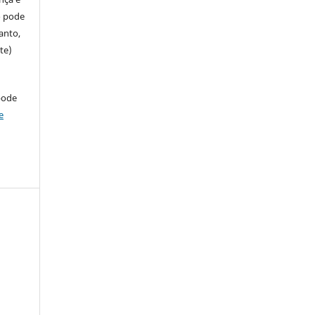
so pode
anto,
te)
pode
e