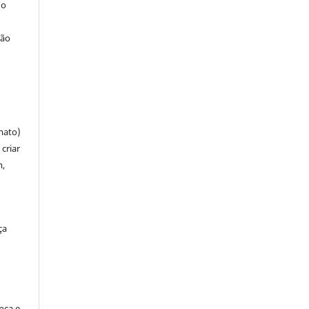
 o
ção
mato)
criar
m,
ça
ença e