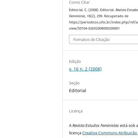
Como Citar
Editorial, C. (2008). Editorial.
Revista Estudo
Feministas
,
16
(2), 299. Recuperado de
https://periodicos.ufsc.br/index.php/ref/ar
view/S0104-026X2008000200001
Fomatos de Citação
Edição
v. 16 n. 2 (2008)
Seção
Editorial
Licença
A
Revista Estudos Feministas
está sob 
licença
Creative Commons Atribuição 