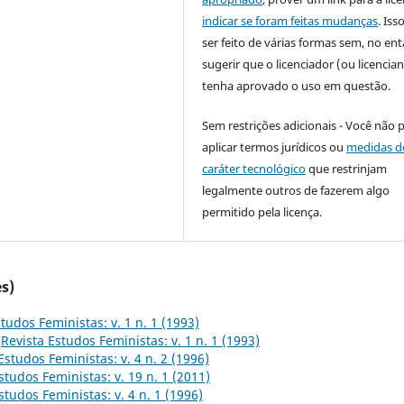
indicar se foram feitas mudanças
. Is
ser feito de várias formas sem, no ent
sugerir que o licenciador (ou licencian
tenha aprovado o uso em questão.
Sem restrições adicionais - Você não 
aplicar termos jurídicos ou
medidas d
caráter tecnológico
que restrinjam
legalmente outros de fazerem algo
permitido pela licença.
s)
tudos Feministas: v. 1 n. 1 (1993)
,
Revista Estudos Feministas: v. 1 n. 1 (1993)
Estudos Feministas: v. 4 n. 2 (1996)
studos Feministas: v. 19 n. 1 (2011)
studos Feministas: v. 4 n. 1 (1996)