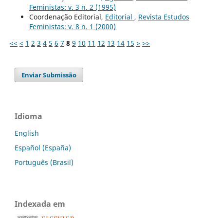
Feministas: v. 3 n. 2 (1995)
Coordenação Editorial,
Editorial
,
Revista Estudos
Feministas: v. 8 n. 1 (2000)
<<
<
1
2
3
4
5
6
7
8
9
10
11
12
13
14
15
>
>>
Enviar Submissão
Idioma
English
Español (España)
Português (Brasil)
Indexada em