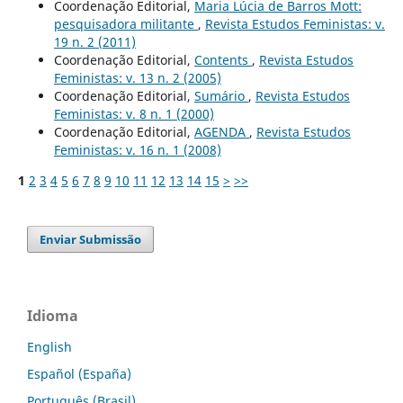
Coordenação Editorial,
Maria Lúcia de Barros Mott:
pesquisadora militante
,
Revista Estudos Feministas: v.
19 n. 2 (2011)
Coordenação Editorial,
Contents
,
Revista Estudos
Feministas: v. 13 n. 2 (2005)
Coordenação Editorial,
Sumário
,
Revista Estudos
Feministas: v. 8 n. 1 (2000)
Coordenação Editorial,
AGENDA
,
Revista Estudos
Feministas: v. 16 n. 1 (2008)
1
2
3
4
5
6
7
8
9
10
11
12
13
14
15
>
>>
Enviar Submissão
Idioma
English
Español (España)
Português (Brasil)