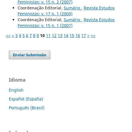
Feministas: v. 15 n. 2 (2007)
Coordenação Editorial,
Sumário
,
Revista Estudos
Feministas: v. 17 n. 1 (2009)
Coordenação Editorial,
Sumário
,
Revista Estudos
Feministas: v. 15 n. 1 (2007)
<<
<
3
4
5
6
7
8
9
10
11
12
13
14
15
16
17
>
>>
Enviar Submissão
Idioma
English
Español (España)
Português (Brasil)