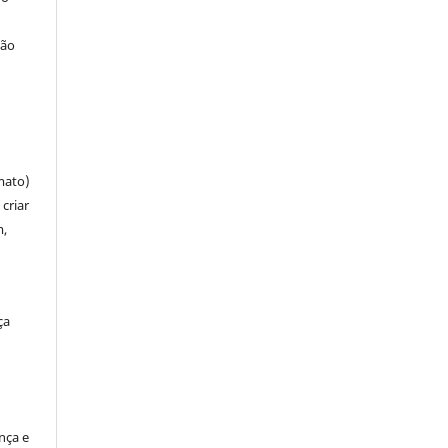
ção
mato)
criar
m,
ça
ença e