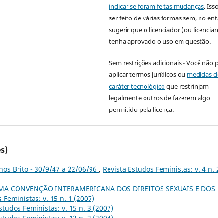
indicar se foram feitas mudanças
. Is
ser feito de várias formas sem, no ent
sugerir que o licenciador (ou licencian
tenha aprovado o uso em questão.
Sem restrições adicionais - Você não 
aplicar termos jurídicos ou
medidas d
caráter tecnológico
que restrinjam
legalmente outros de fazerem algo
permitido pela licença.
s)
hos Brito - 30/9/47 a 22/06/96
,
Revista Estudos Feministas: v. 4 n. 
MA CONVENÇÃO INTERAMERICANA DOS DIREITOS SEXUAIS E DOS
 Feministas: v. 15 n. 1 (2007)
studos Feministas: v. 15 n. 3 (2007)
studos Feministas: v. 12 n. 2 (2004)