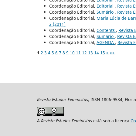
Coordenação Editorial,
Editorial
,
Revista E
Coordenação Editorial,
Sumário
,
Revista E
Coordenação Editorial,
Maria Lúcia de Bar
2 (2011)
Coordenação Editorial,
Contents
,
Revista 
Coordenação Editorial,
Sumário
,
Revista E
Coordenação Editorial,
AGENDA
,
Revista E
1
2
3
4
5
6
7
8
9
10
11
12
13
14
15
>
>>
Revista Estudos Feministas
, ISSN 1806-9584, Floria
A
Revista Estudos Feministas
está sob a licença
Cr