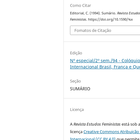
Como Citar
Editorial, C. (1994). Sumário.
Revista Estudo
Feministas
. https://doi.org/10.1590/%x
Fomatos de Citação
Edição
Nº especial/2º sem./94 - Colóqui
Internacional Brasil, França e Q
Seção
SUMÁRIO
Licença
A
Revista Estudos Feministas
está sob 
licença
Creative Commons Atribuição 
Internacional (CC BY 4.0)
que permite