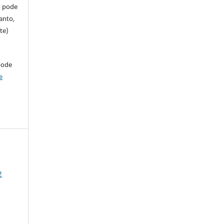
so pode
anto,
te)
pode
e
2