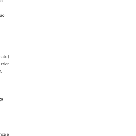
 o
ção
mato)
criar
m,
ça
ença e