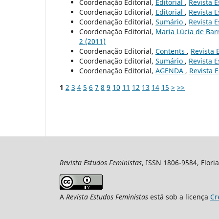
Coordenação Editorial,
Editorial
,
Revista E
Coordenação Editorial,
Editorial
,
Revista E
Coordenação Editorial,
Sumário
,
Revista E
Coordenação Editorial,
Maria Lúcia de Bar
2 (2011)
Coordenação Editorial,
Contents
,
Revista 
Coordenação Editorial,
Sumário
,
Revista E
Coordenação Editorial,
AGENDA
,
Revista E
1
2
3
4
5
6
7
8
9
10
11
12
13
14
15
>
>>
Revista Estudos Feministas
, ISSN 1806-9584, Floria
A
Revista Estudos Feministas
está sob a licença
Cr