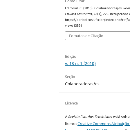
Como Citar
Editorial, C. (2010). Colaboradoras/es.
Revi
Estudos Feministas
,
18
(1), 279. Recuperado 
https://periodicos.ufsc.br/index.php/ref/ar
view/13591
Fomatos de Citação
Edição
v. 18 n. 1 (2010)
Seção
Colaboradoras/es
Licença
A
Revista Estudos Feministas
está sob 
licença
Creative Commons Atribuição 