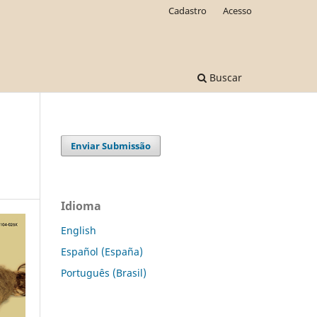
Cadastro
Acesso
Buscar
Enviar Submissão
Idioma
English
Español (España)
Português (Brasil)