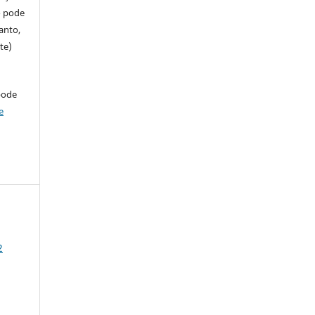
so pode
anto,
te)
pode
e
2