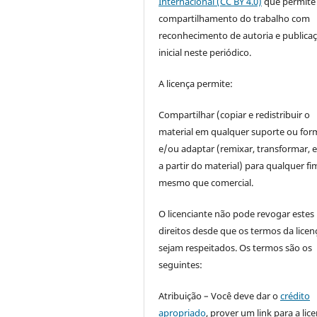
Internacional (CC BY 4.0)
que permite
compartilhamento do trabalho com
reconhecimento de autoria e publica
inicial neste periódico.
A licença permite:
Compartilhar (copiar e redistribuir o
material em qualquer suporte ou for
e/ou adaptar (remixar, transformar, e 
a partir do material) para qualquer fi
mesmo que comercial.
O licenciante não pode revogar estes
direitos desde que os termos da licen
sejam respeitados. Os termos são os
seguintes:
Atribuição – Você deve dar o
crédito
apropriado
, prover um link para a lic