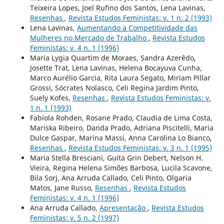
Teixeira Lopes, Joel Rufino dos Santos, Lena Lavinas,
Resenhas
,
Revista Estudos Feministas: v. 1 n. 2 (1993)
Lena Lavinas,
Aumentando a Competitividade das
Mulheres no Mercado de Trabalho
,
Revista Estudos
Feministas: v. 4 n. 1 (1996)
Maria Lygia Quartim de Moraes, Sandra Azerêdo,
Josette Trat, Lena Lavinas, Helena Bocayuva Cunha,
Marco Aurélio Garcia, Rita Laura Segato, Miriam Pillar
Grossi, Sócrates Nolasco, Celi Regina Jardim Pinto,
Suely Kofes,
Resenhas
,
Revista Estudos Feministas: v.
1 n. 1 (1993)
Fabíola Rohden, Rosane Prado, Claudia de Lima Costa,
Mariska Ribeiro, Danda Prado, Adriana Piscitelli, Maria
Dulce Gaspar, Marina Massi, Anna Carolina Lo Bianco,
Resenhas
,
Revista Estudos Feministas: v. 3 n. 1 (1995)
Maria Stella Bresciani, Guita Grin Debert, Nelson H.
Vieira, Regina Helena Simões Barbosa, Lucila Scavone,
Bila Sorj, Ana Arruda Callado, Celi Pinto, Olgaria
Matos, Jane Russo,
Resenhas
,
Revista Estudos
Feministas: v. 4 n. 1 (1996)
Ana Arruda Callado,
Apresentação
,
Revista Estudos
Feministas: v. 5 n. 2 (1997)