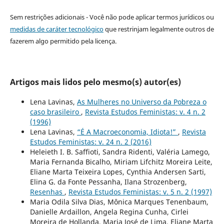
Sem restrições adicionais - Você não pode aplicar termos jurídicos ou
medidas de caráter tecnológico
que restrinjam legalmente outros de
fazerem algo permitido pela licença.
Artigos mais lidos pelo mesmo(s) autor(es)
Lena Lavinas,
As Mulheres no Universo da Pobreza o
caso brasileiro
,
Revista Estudos Feministas: v. 4 n. 2
(1996)
Lena Lavinas,
“É A Macroeconomia, Idiota!”
,
Revista
Estudos Feministas: v. 24 n. 2 (2016)
Heleieth I. B. Saffioti, Sandra Ridenti, Valéria Lamego,
Maria Fernanda Bicalho, Miriam Lifchitz Moreira Leite,
Eliane Marta Teixeira Lopes, Cynthia Andersen Sarti,
Elina G. da Fonte Pessanha, Ilana Strozenberg,
Resenhas
,
Revista Estudos Feministas: v. 5 n. 2 (1997)
Maria Odila Silva Dias, Mônica Marques Tenenbaum,
Danielle Ardaillon, Angela Regina Cunha, Cirlei
Moreira de Hollanda, Maria José de Lima, Eliane Marta