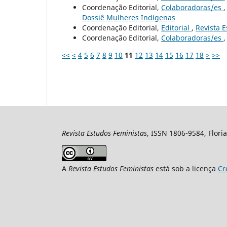
Coordenação Editorial,
Colaboradoras/es
Dossiê Mulheres Indígenas
Coordenação Editorial,
Editorial
,
Revista E
Coordenação Editorial,
Colaboradoras/es
<<
<
4
5
6
7
8
9
10
11
12
13
14
15
16
17
18
>
>>
Revista Estudos Feministas
, ISSN 1806-9584, Floria
A
Revista Estudos Feministas
está sob a licença
Cr