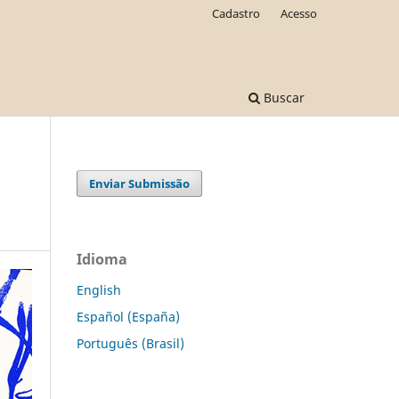
Cadastro
Acesso
Buscar
Enviar Submissão
Idioma
English
Español (España)
Português (Brasil)