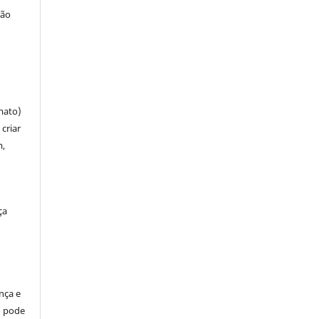
ção
mato)
criar
m,
ça
ença e
so pode