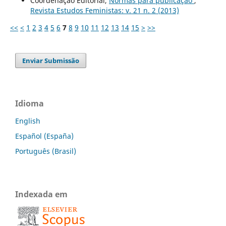
Coordenação Editorial,
Normas para publicação
,
Revista Estudos Feministas: v. 21 n. 2 (2013)
<<
<
1
2
3
4
5
6
7
8
9
10
11
12
13
14
15
>
>>
Enviar Submissão
Idioma
English
Español (España)
Português (Brasil)
Indexada em