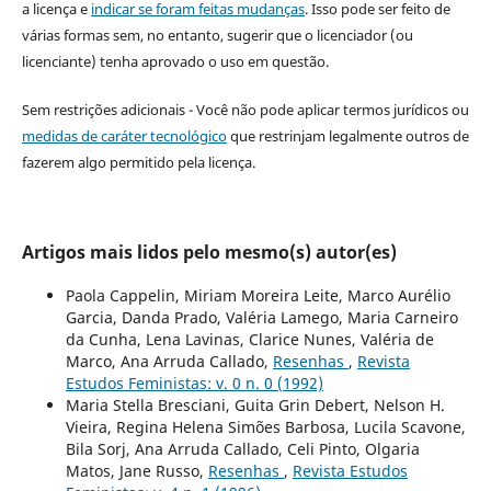
a licença e
indicar se foram feitas mudanças
. Isso pode ser feito de
várias formas sem, no entanto, sugerir que o licenciador (ou
licenciante) tenha aprovado o uso em questão.
Sem restrições adicionais - Você não pode aplicar termos jurídicos ou
medidas de caráter tecnológico
que restrinjam legalmente outros de
fazerem algo permitido pela licença.
Artigos mais lidos pelo mesmo(s) autor(es)
Paola Cappelin, Miriam Moreira Leite, Marco Aurélio
Garcia, Danda Prado, Valéria Lamego, Maria Carneiro
da Cunha, Lena Lavinas, Clarice Nunes, Valéria de
Marco, Ana Arruda Callado,
Resenhas
,
Revista
Estudos Feministas: v. 0 n. 0 (1992)
Maria Stella Bresciani, Guita Grin Debert, Nelson H.
Vieira, Regina Helena Simões Barbosa, Lucila Scavone,
Bila Sorj, Ana Arruda Callado, Celi Pinto, Olgaria
Matos, Jane Russo,
Resenhas
,
Revista Estudos