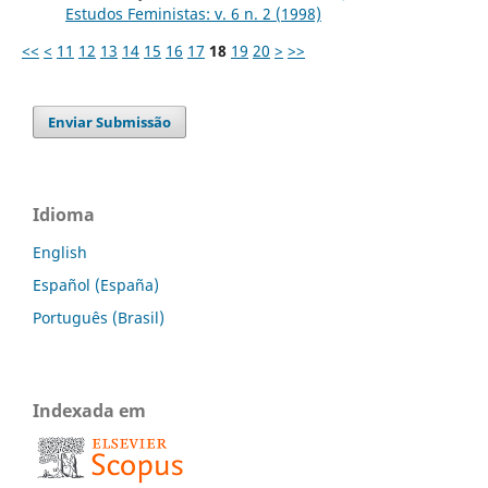
Estudos Feministas: v. 6 n. 2 (1998)
<<
<
11
12
13
14
15
16
17
18
19
20
>
>>
Enviar Submissão
Idioma
English
Español (España)
Português (Brasil)
Indexada em