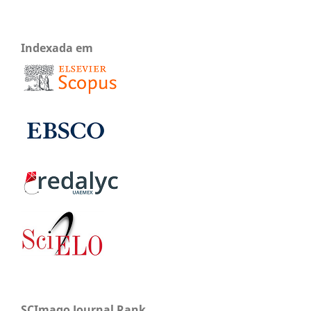
Indexada em
SCImago Journal Rank