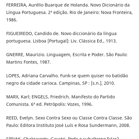
FERREIRA, Aurélio Buarque de Holanda. Novo Dicionário da
Língua Portuguesa. 2ª edição. Rio de Janeiro: Nova Fronteira,
1986.
FIGUEIREDO, Candido de. Novo diccionário da língua
portuguesa. Lisboa [Portugal]: Liv. Clássica Ed., 1913.
GNERRE, Maurizio. Linguagem, Escrita e Poder. São Paulo:
Martins Fontes, 1987.
LOPES, Adriana Carvalho. Funk-se quem quiser no batidão
negro da cidade carioca. Campinas, SP : [s.n.], 2010.
MARX, Karl; ENGELS, Friedrich. Manifesto do Partido
Comunista. 6ª ed. Petrópolis: Vozes, 1996.
REED, Evelyn. Sexo Contra Sexo ou Classe Contra Classe. São
Paulo: Editora Instituto José Luís e Rosa Sundermann, 2008.
SPIVAK, Chakravorty. Gayatri. Pode o subalterno falar?.