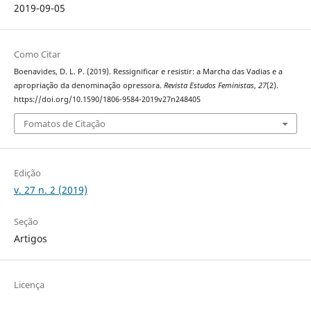
2019-09-05
Como Citar
Boenavides, D. L. P. (2019). Ressignificar e resistir: a Marcha das Vadias e a
apropriação da denominação opressora.
Revista Estudos Feministas
,
27
(2).
https://doi.org/10.1590/1806-9584-2019v27n248405
Fomatos de Citação
Edição
v. 27 n. 2 (2019)
Seção
Artigos
Licença