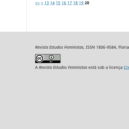
<<
<
13
14
15
16
17
18
19
20
Revista Estudos Feministas
, ISSN 1806-9584, Floria
A
Revista Estudos Feministas
está sob a licença
Cr