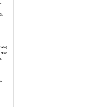
 o
ção
mato)
criar
m,
ça