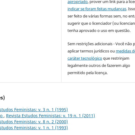
apropriado
, prover um link para a lic
indicar se foram feitas mudanças
. Is
ser feito de várias formas sem, no ent
sugerir que o licenciador (ou licencian
tenha aprovado o uso em questão.
Sem restrições adicionais - Você não 
aplicar termos jurídicos ou
medidas d
caráter tecnológico
que restrinjam
legalmente outros de fazerem algo
permitido pela licença.
s)
studos Feministas: v. 3 n. 1 (1995)
to
,
Revista Estudos Feministas: v. 19 n. 1 (2011)
studos Feministas: v. 8 n. 2 (2000)
studos Feministas: v. 1 n. 1 (1993)