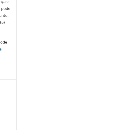
ença e
so pode
anto,
te)
pode
e