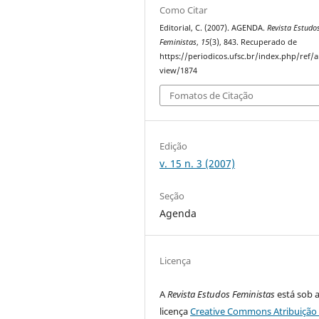
Como Citar
Editorial, C. (2007). AGENDA.
Revista Estudo
Feministas
,
15
(3), 843. Recuperado de
https://periodicos.ufsc.br/index.php/ref/ar
view/1874
Fomatos de Citação
Edição
v. 15 n. 3 (2007)
Seção
Agenda
Licença
A
Revista Estudos Feministas
está sob 
licença
Creative Commons Atribuição 