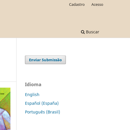
Cadastro
Acesso
Buscar
Enviar Submissão
Idioma
English
Español (España)
Português (Brasil)