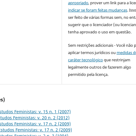
apropriado
, prover um link para a lic
indicar se foram feitas mudanças
. Is
ser feito de várias formas sem, no ent
sugerir que o licenciador (ou licencian
tenha aprovado o uso em questão.
Sem restrições adicionais - Você não 
aplicar termos jurídicos ou
medidas d
caráter tecnológico
que restrinjam
legalmente outros de fazerem algo
permitido pela licença.
s)
studos Feministas: v. 15 n. 1 (2007)
tudos Feministas: v. 20 n. 2 (2012)
studos Feministas: v. 17 n. 2 (2009)
Estudos Feministas: v. 17 n. 2 (2009)
studos Feministas: v. 2 n. 3 (1994)