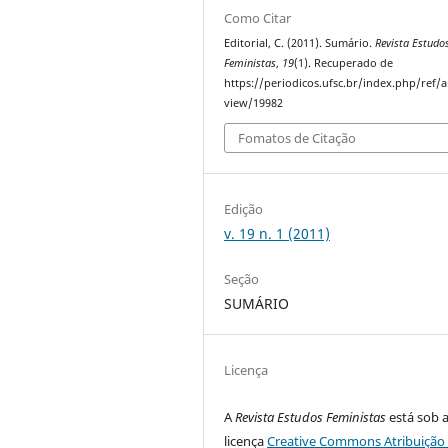
Como Citar
Editorial, C. (2011). Sumário.
Revista Estudo
Feministas
,
19
(1). Recuperado de
https://periodicos.ufsc.br/index.php/ref/ar
view/19982
Fomatos de Citação
Edição
v. 19 n. 1 (2011)
Seção
SUMÁRIO
Licença
A
Revista Estudos Feministas
está sob 
licença
Creative Commons Atribuição 