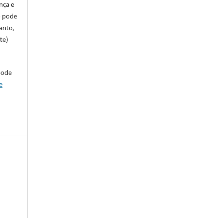
ença e
so pode
anto,
te)
pode
e