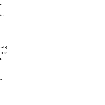
 o
ção
mato)
criar
m,
ça