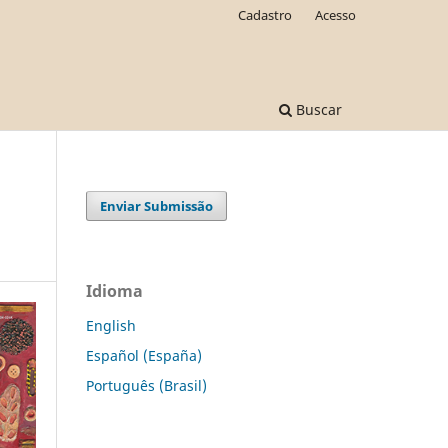
Cadastro
Acesso
Buscar
Enviar Submissão
Idioma
English
Español (España)
Português (Brasil)