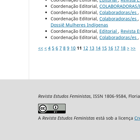
Coordenação Editorial,
COLABORADORAS/
Coordenação Editorial,
Colaboradoras/es
Coordenação Editorial,
Colaboradoras/es
Dossiê Mulheres Indígenas
Coordenação Editorial,
Editorial
,
Revista E
Coordenação Editorial,
Colaboradoras/es
<<
<
4
5
6
7
8
9
10
11
12
13
14
15
16
17
18
>
>>
Revista Estudos Feministas
, ISSN 1806-9584, Floria
A
Revista Estudos Feministas
está sob a licença
Cr