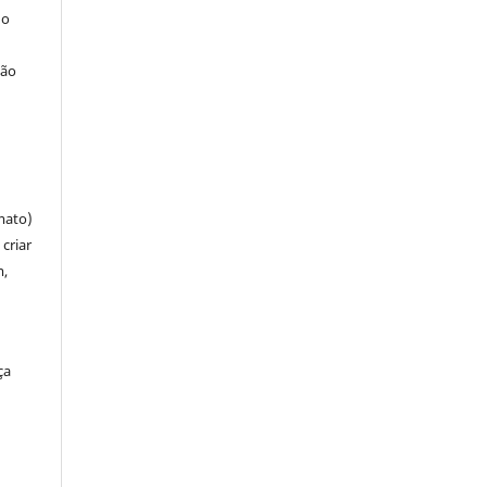
 o
ção
mato)
criar
m,
ça