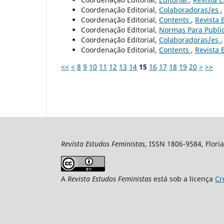
Coordenação Editorial,
Colaboradoras/es
Coordenação Editorial,
Contents
,
Revista 
Coordenação Editorial,
Normas Para Publi
Coordenação Editorial,
Colaboradoras/es
Coordenação Editorial,
Contents
,
Revista 
<<
<
8
9
10
11
12
13
14
15
16
17
18
19
20
>
>>
Revista Estudos Feministas
, ISSN 1806-9584, Floria
A
Revista Estudos Feministas
está sob a licença
Cr