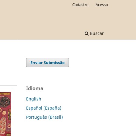
Cadastro
Acesso
Buscar
Enviar Submissão
Idioma
English
Español (España)
Português (Brasil)