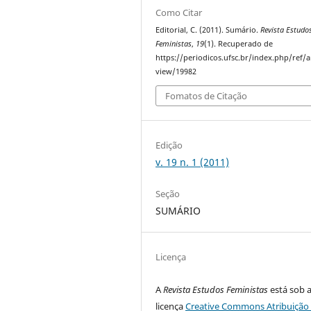
Como Citar
Editorial, C. (2011). Sumário.
Revista Estudo
Feministas
,
19
(1). Recuperado de
https://periodicos.ufsc.br/index.php/ref/ar
view/19982
Fomatos de Citação
Edição
v. 19 n. 1 (2011)
Seção
SUMÁRIO
Licença
A
Revista Estudos Feministas
está sob 
licença
Creative Commons Atribuição 