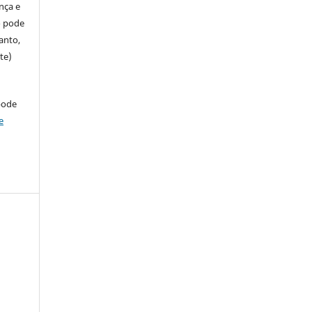
ença e
so pode
anto,
te)
pode
e