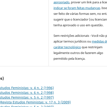
apropriado
, prover um link para a lic
indicar se foram feitas mudanças
. Is
ser feito de várias formas sem, no ent
sugerir que o licenciador (ou licencian
tenha aprovado o uso em questão.
Sem restrições adicionais - Você não 
aplicar termos jurídicos ou
medidas d
caráter tecnológico
que restrinjam
legalmente outros de fazerem algo
permitido pela licença.
s)
studos Feministas: v. 4 n. 2 (1996)
studos Feministas: v. 6 n. 2 (1998)
studos Feministas: v. 5 n. 2 (1997)
,
Revista Estudos Feministas: v. 17 n. 3 (2009)
studos Feministas: v. 5 n. 2 (1997)