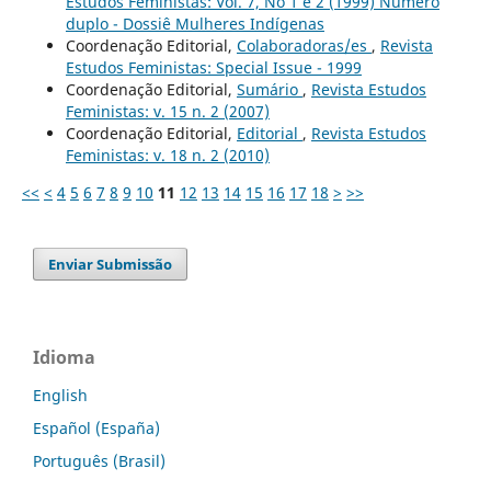
Estudos Feministas: Vol. 7, No 1 e 2 (1999) Número
duplo - Dossiê Mulheres Indígenas
Coordenação Editorial,
Colaboradoras/es
,
Revista
Estudos Feministas: Special Issue - 1999
Coordenação Editorial,
Sumário
,
Revista Estudos
Feministas: v. 15 n. 2 (2007)
Coordenação Editorial,
Editorial
,
Revista Estudos
Feministas: v. 18 n. 2 (2010)
<<
<
4
5
6
7
8
9
10
11
12
13
14
15
16
17
18
>
>>
Enviar Submissão
Idioma
English
Español (España)
Português (Brasil)