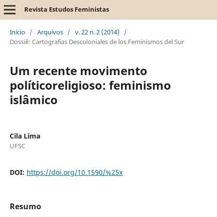
Revista Estudos Feministas
Início
/
Arquivos
/
v. 22 n. 2 (2014)
/
Dossiê: Cartografias Descoloniales de los Feminismos del Sur
Um recente movimento
políticoreligioso: feminismo
islâmico
Cila Lima
UFSC
DOI:
https://doi.org/10.1590/%25x
Resumo