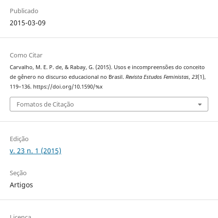
Publicado
2015-03-09
Como Citar
Carvalho, M. E. P. de, & Rabay, G. (2015). Usos e incompreensões do conceito
de gênero no discurso educacional no Brasil.
Revista Estudos Feministas
,
23
(1),
119–136. https://doi.org/10.1590/%x
Fomatos de Citação
Edição
v. 23 n. 1 (2015)
Seção
Artigos
Licença