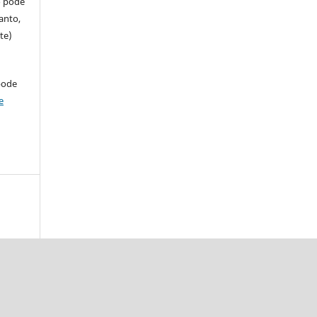
so pode
anto,
te)
pode
e