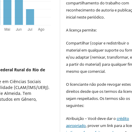
compartilhamento do trabalho com
reconhecimento de autoria e publica
inicial neste periódico.
A licença permite:
Compartilhar (copiar e redistribuir o
material em qualquer suporte ou for
e/ou adaptar (remixar, transformar, e 
a partir do material) para qualquer fi
ederal Rural do Rio de
mesmo que comercial.
 em Ciências Sociais
O licenciante não pode revogar estes
alidade (CLAM/IMS/UERJ).
direitos desde que os termos da licen
de Almeida. Tem
sejam respeitados. Os termos são os
estudos em Gênero,
seguintes:
Atribuição – Você deve dar o
crédito
apropriado
, prover um link para a lic