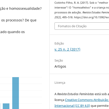
Coitinho Filho, R. A. (2017). Sob o “melhor
interesse”! O “homoafetivo” e a criança n
oção e homossexualidade?
processos de adoção.
Revista Estudos Femin
25
(2), 495–518. https://doi.org/10.1590/%x
 os processos? De que
Fomatos de Citação
etado quando os
Edição
v. 25 n. 2 (2017)
Seção
Artigos
Licença
A
Revista Estudos Feministas
está sob 
licença
Creative Commons Atribuição 
Internacional (CC BY 4.0)
que permite