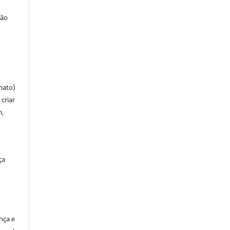
ção
mato)
criar
m,
ça
ença e