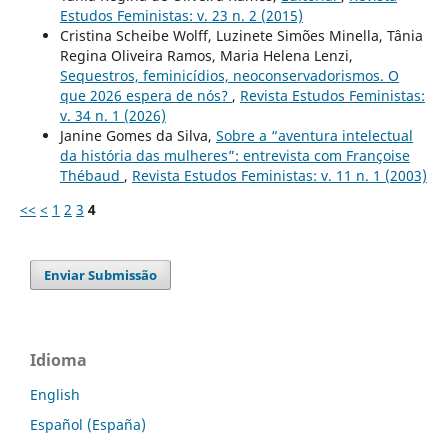
Estudos Feministas: v. 23 n. 2 (2015)
Cristina Scheibe Wolff, Luzinete Simões Minella, Tânia
Regina Oliveira Ramos, Maria Helena Lenzi,
Sequestros, feminicídios, neoconservadorismos. O
que 2026 espera de nós?
,
Revista Estudos Feministas:
v. 34 n. 1 (2026)
Janine Gomes da Silva,
Sobre a “aventura intelectual
da história das mulheres”: entrevista com Françoise
Thébaud
,
Revista Estudos Feministas: v. 11 n. 1 (2003)
<<
<
1
2
3
4
Enviar Submissão
Idioma
English
Español (España)