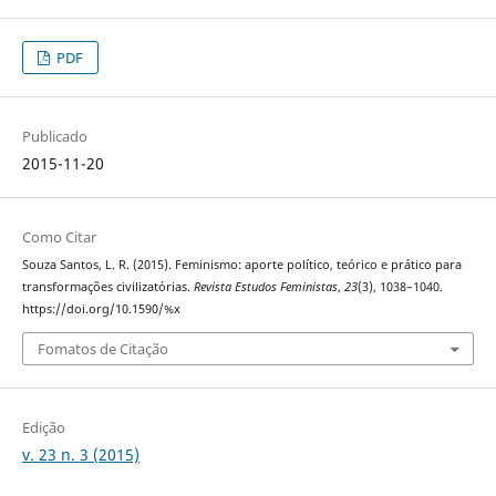
PDF
Publicado
2015-11-20
Como Citar
Souza Santos, L. R. (2015). Feminismo: aporte político, teórico e prático para
transformações civilizatórias.
Revista Estudos Feministas
,
23
(3), 1038–1040.
https://doi.org/10.1590/%x
Fomatos de Citação
Edição
v. 23 n. 3 (2015)