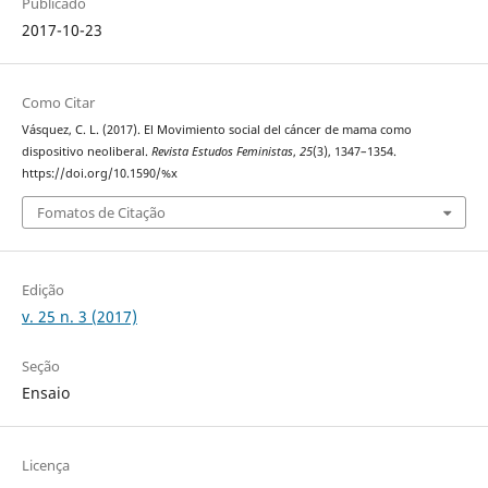
Publicado
2017-10-23
Como Citar
Vásquez, C. L. (2017). El Movimiento social del cáncer de mama como
dispositivo neoliberal.
Revista Estudos Feministas
,
25
(3), 1347–1354.
https://doi.org/10.1590/%x
Fomatos de Citação
Edição
v. 25 n. 3 (2017)
Seção
Ensaio
Licença