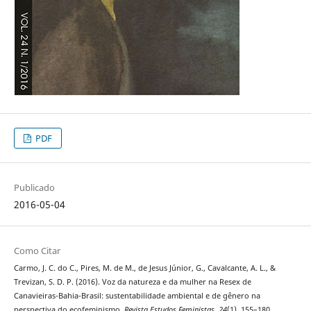
PDF
Publicado
2016-05-04
Como Citar
Carmo, J. C. do C., Pires, M. de M., de Jesus Júnior, G., Cavalcante, A. L., &
Trevizan, S. D. P. (2016). Voz da natureza e da mulher na Resex de
Canavieiras-Bahia-Brasil: sustentabilidade ambiental e de gênero na
perspectiva do ecofeminismo.
Revista Estudos Feministas
,
24
(1), 155–180.