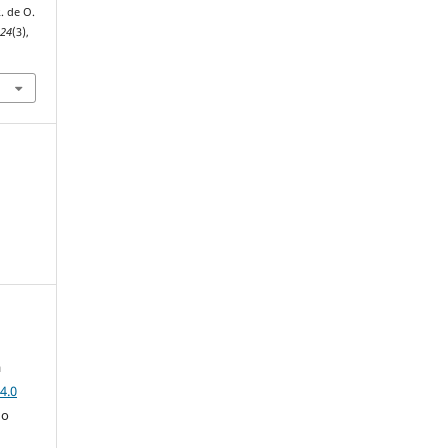
R. de O.
,
24
(3),
a
4.0
 o