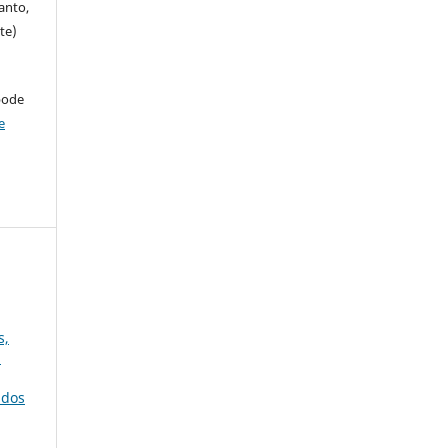
anto,
te)
pode
e
s,
)
udos