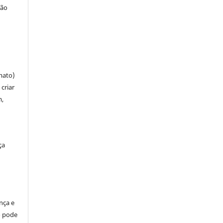
ção
mato)
criar
m,
ça
ença e
so pode