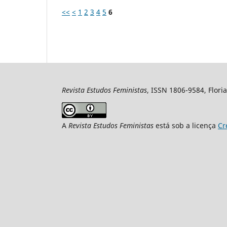
<<
<
1
2
3
4
5
6
Revista Estudos Feministas
, ISSN 1806-9584, Floria
A
Revista Estudos Feministas
está sob a licença
Cr