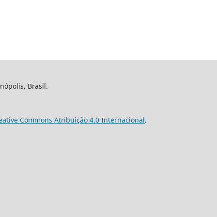
nópolis, Brasil.
eative Commons Atribuição 4.0 Internacional
.