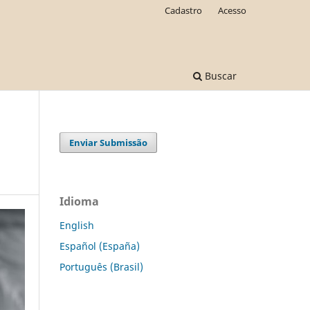
Cadastro
Acesso
Buscar
Enviar Submissão
Idioma
English
Español (España)
Português (Brasil)