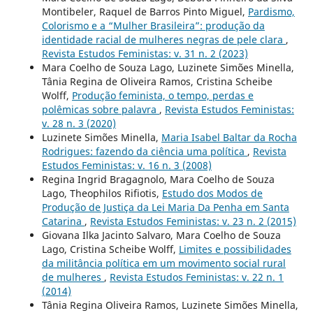
Montibeler, Raquel de Barros Pinto Miguel,
Pardismo,
Colorismo e a “Mulher Brasileira”: produção da
identidade racial de mulheres negras de pele clara
,
Revista Estudos Feministas: v. 31 n. 2 (2023)
Mara Coelho de Souza Lago, Luzinete Simões Minella,
Tânia Regina de Oliveira Ramos, Cristina Scheibe
Wolff,
Produção feminista, o tempo, perdas e
polêmicas sobre palavra
,
Revista Estudos Feministas:
v. 28 n. 3 (2020)
Luzinete Simões Minella,
Maria Isabel Baltar da Rocha
Rodrigues: fazendo da ciência uma política
,
Revista
Estudos Feministas: v. 16 n. 3 (2008)
Regina Ingrid Bragagnolo, Mara Coelho de Souza
Lago, Theophilos Rifiotis,
Estudo dos Modos de
Produção de Justiça da Lei Maria Da Penha em Santa
Catarina
,
Revista Estudos Feministas: v. 23 n. 2 (2015)
Giovana Ilka Jacinto Salvaro, Mara Coelho de Souza
Lago, Cristina Scheibe Wolff,
Limites e possibilidades
da militância política em um movimento social rural
de mulheres
,
Revista Estudos Feministas: v. 22 n. 1
(2014)
Tânia Regina Oliveira Ramos, Luzinete Simões Minella,