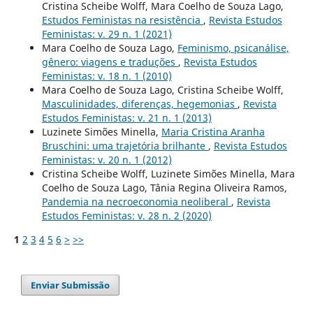
Cristina Scheibe Wolff, Mara Coelho de Souza Lago,
Estudos Feministas na resistência
,
Revista Estudos
Feministas: v. 29 n. 1 (2021)
Mara Coelho de Souza Lago,
Feminismo, psicanálise,
gênero: viagens e traduções
,
Revista Estudos
Feministas: v. 18 n. 1 (2010)
Mara Coelho de Souza Lago, Cristina Scheibe Wolff,
Masculinidades, diferenças, hegemonias
,
Revista
Estudos Feministas: v. 21 n. 1 (2013)
Luzinete Simões Minella,
Maria Cristina Aranha
Bruschini: uma trajetória brilhante
,
Revista Estudos
Feministas: v. 20 n. 1 (2012)
Cristina Scheibe Wolff, Luzinete Simões Minella, Mara
Coelho de Souza Lago, Tânia Regina Oliveira Ramos,
Pandemia na necroeconomia neoliberal
,
Revista
Estudos Feministas: v. 28 n. 2 (2020)
1
2
3
4
5
6
>
>>
Enviar Submissão