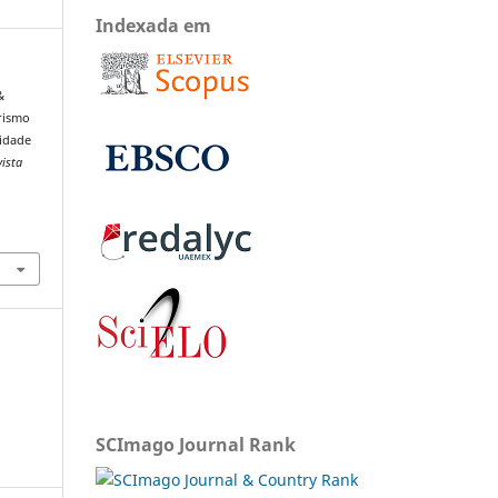
Indexada em
&
orismo
tidade
vista
SCImago Journal Rank