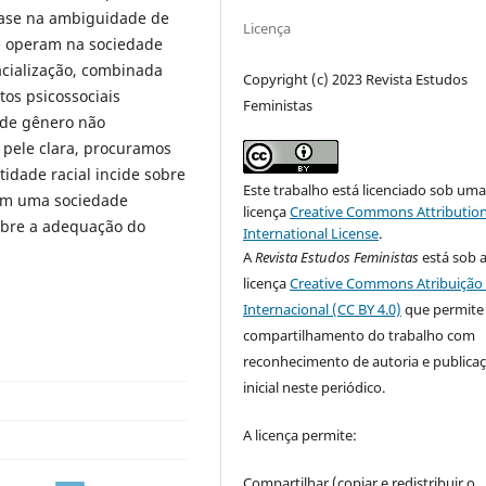
 base na ambiguidade de
Licença
ue operam na sociedade
racialização, combinada
Copyright (c) 2023 Revista Estudos
tos psicossociais
Feministas
 de gênero não
pele clara, procuramos
tidade racial incide sobre
Este trabalho está licenciado sob um
 em uma sociedade
licença
Creative Commons Attribution
obre a adequação do
International License
.
A
Revista Estudos Feministas
está sob 
licença
Creative Commons Atribuição 
Internacional (CC BY 4.0)
que permite
compartilhamento do trabalho com
reconhecimento de autoria e publica
inicial neste periódico.
A licença permite:
Compartilhar (copiar e redistribuir o