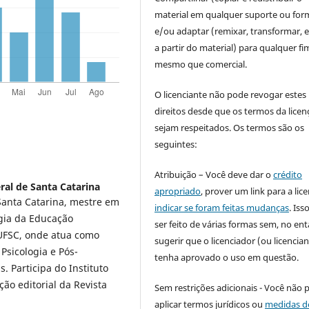
material em qualquer suporte ou for
e/ou adaptar (remixar, transformar, e 
a partir do material) para qualquer fi
mesmo que comercial.
O licenciante não pode revogar estes
direitos desde que os termos da licen
sejam respeitados. Os termos são os
seguintes:
Atribuição – Você deve dar o
crédito
ral de Santa Catarina
apropriado
, prover um link para a lic
Santa Catarina, mestre em
indicar se foram feitas mudanças
. Is
ogia da Educação
ser feito de várias formas sem, no ent
 UFSC, onde atua como
sugerir que o licenciador (ou licencian
sicologia e Pós-
tenha aprovado o uso em questão.
 Participa do Instituto
ão editorial da Revista
Sem restrições adicionais - Você não 
aplicar termos jurídicos ou
medidas d