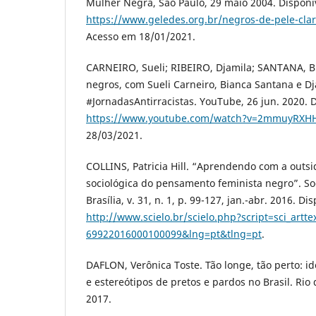
Mulher Negra, São Paulo, 29 maio 2004. Disponí
https://www.geledes.org.br/negros-de-pele-clar
Acesso em 18/01/2021.
CARNEIRO, Sueli; RIBEIRO, Djamila; SANTANA, B
negros, com Sueli Carneiro, Bianca Santana e Dj
#JornadasAntirracistas. YouTube, 26 jun. 2020. 
https://www.youtube.com/watch?v=2mmuyRXH
28/03/2021.
COLLINS, Patricia Hill. “Aprendendo com a outsid
sociológica do pensamento feminista negro”. So
Brasília, v. 31, n. 1, p. 99-127, jan.-abr. 2016. D
http://www.scielo.br/scielo.php?script=sci_artt
69922016000100099&lng=pt&tlng=pt
.
DAFLON, Verônica Toste. Tão longe, tão perto: i
e estereótipos de pretos e pardos no Brasil. Rio
2017.