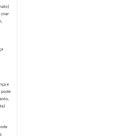
mato)
criar
m,
ça
ença e
so pode
anto,
te)
pode
e