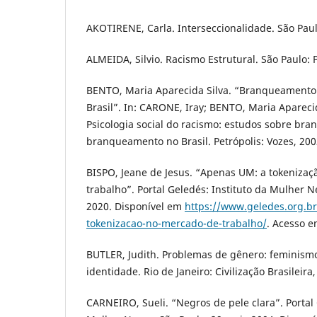
AKOTIRENE, Carla. Interseccionalidade. São Paul
ALMEIDA, Silvio. Racismo Estrutural. São Paulo: 
BENTO, Maria Aparecida Silva. “Branqueamento
Brasil”. In: CARONE, Iray; BENTO, Maria Aparecid
Psicologia social do racismo: estudos sobre bra
branqueamento no Brasil. Petrópolis: Vozes, 2002
BISPO, Jeane de Jesus. “Apenas UM: a tokeniza
trabalho”. Portal Geledés: Instituto da Mulher N
2020. Disponível em
https://www.geledes.org.b
tokenizacao-no-mercado-de-trabalho/
. Acesso e
BUTLER, Judith. Problemas de gênero: feminism
identidade. Rio de Janeiro: Civilização Brasileira,
CARNEIRO, Sueli. “Negros de pele clara”. Portal 