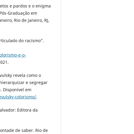
retos e pardos e o enigma
e Pós-Graduação em
neiro, Rio de Janeiro, RJ,
rticulado do racismo”.
olorismo-e-o-
2021.
vulsky revela como o
hierarquizar e segregar
. Disponível em
vulsky-colorismo/
.
alvador: Editora da
vontade de saber. Rio de