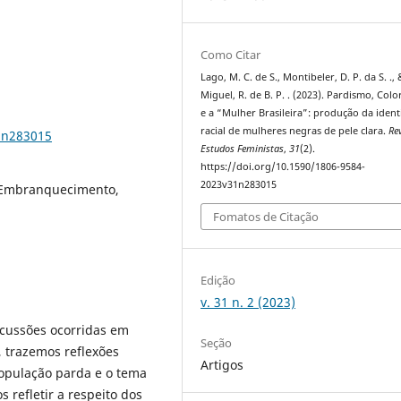
Como Citar
Lago, M. C. de S., Montibeler, D. P. da S. ., 
Miguel, R. de B. P. . (2023). Pardismo, Col
e a “Mulher Brasileira”: produção da iden
racial de mulheres negras de pele clara.
Re
1n283015
Estudos Feministas
,
31
(2).
https://doi.org/10.1590/1806-9584-
2023v31n283015
, Embranquecimento,
Fomatos de Citação
Edição
v. 31 n. 2 (2023)
scussões ocorridas em
Seção
, trazemos reflexões
Artigos
população parda e o tema
 refletir a respeito dos