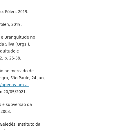
o: Pólen, 2019.
Pólen, 2019.
 e Branquitude no
a Silva (Orgs.).
nquitude e
. p. 25-58.
ção no mercado de
egra, São Paulo, 24 jun.
r/apenas-um-a-
m 20/05/2021.
o e subversão da
 2003.
Geledés: Instituto da