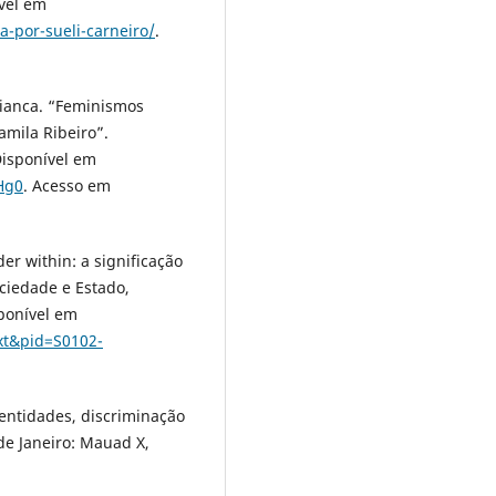
vel em
a-por-sueli-carneiro/
.
ianca. “Feminismos
amila Ribeiro”.
Disponível em
Hg0
. Acesso em
er within: a significação
ciedade e Estado,
isponível em
ext&pid=S0102-
dentidades, discriminação
 de Janeiro: Mauad X,