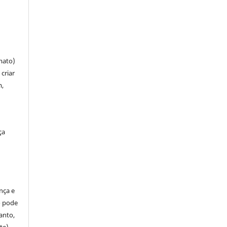
mato)
criar
m,
ça
ença e
so pode
anto,
te)