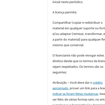
inicial neste periódico.
A licença permite:
Compartilhar (copiar e redistribuir o
material em qualquer suporte ou for
e/ou adaptar (remixar, transformar, e 
a partir do material) para qualquer fi
mesmo que comercial.
O licenciante não pode revogar estes
direitos desde que os termos da licen
sejam respeitados. Os termos são os
seguintes:
Atribuição – Você deve dar o
crédito
apropriado
, prover um link para a lic
indicar se foram feitas mudanças
. Is
ser feito de várias formas sem, no ent
sugerir que o licenciador (ou licencian