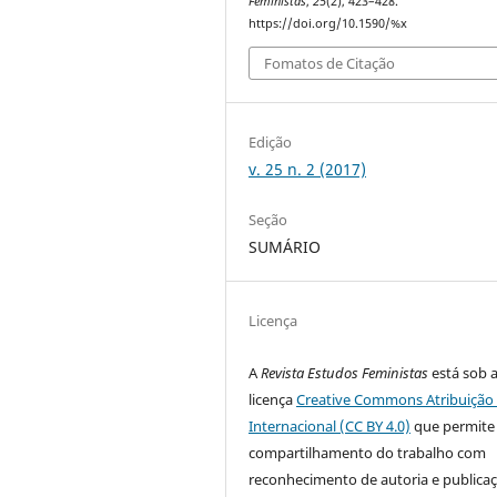
Feministas
,
25
(2), 423–428.
https://doi.org/10.1590/%x
Fomatos de Citação
Edição
v. 25 n. 2 (2017)
Seção
SUMÁRIO
Licença
A
Revista Estudos Feministas
está sob 
licença
Creative Commons Atribuição 
Internacional (CC BY 4.0)
que permite
compartilhamento do trabalho com
reconhecimento de autoria e publica