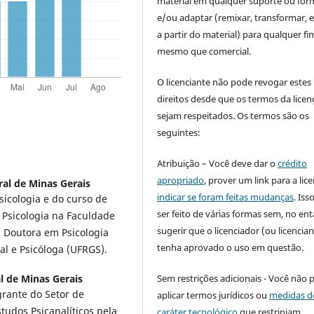
material em qualquer suporte ou for
e/ou adaptar (remixar, transformar, e 
a partir do material) para qualquer fi
mesmo que comercial.
O licenciante não pode revogar estes
direitos desde que os termos da licen
sejam respeitados. Os termos são os
seguintes:
Atribuição – Você deve dar o
crédito
apropriado
, prover um link para a lic
al de Minas Gerais
indicar se foram feitas mudanças
. Is
icologia e do curso de
ser feito de várias formas sem, no ent
 Psicologia na Faculdade
sugerir que o licenciador (ou licencian
 Doutora em Psicologia
tenha aprovado o uso em questão.
al e Psicóloga (UFRGS).
Sem restrições adicionais - Você não 
l de Minas Gerais
egrante do Setor de
aplicar termos jurídicos ou
medidas d
tudos Psicanalíticos pela
caráter tecnológico
que restrinjam