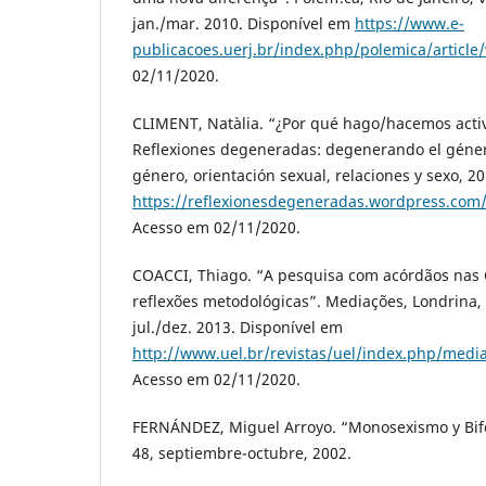
jan./mar. 2010. Disponível em
https://www.e-
publicacoes.uerj.br/index.php/polemica/article
02/11/2020.
CLIMENT, Natàlia. “¿Por qué hago/hacemos activ
Reflexiones degeneradas: degenerando el géne
género, orientación sexual, relaciones y sexo, 2
https://reflexionesdegeneradas.wordpress.co
Acesso em 02/11/2020.
COACCI, Thiago. “A pesquisa com acórdãos nas C
reflexões metodológicas”. Mediações, Londrina, v.
jul./dez. 2013. Disponível em
http://www.uel.br/revistas/uel/index.php/media
Acesso em 02/11/2020.
FERNÁNDEZ, Miguel Arroyo. “Monosexismo y Bifob
48, septiembre-octubre, 2002.