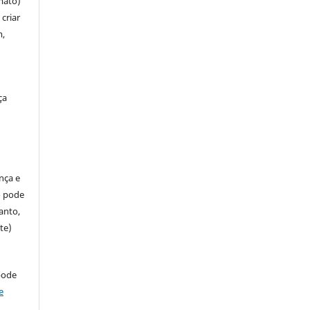
mato)
criar
m,
ça
ença e
so pode
anto,
te)
pode
e