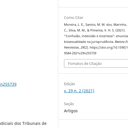
Como Citar
Moreira, L. E., Santos, M. M. dos, Marinho, 
C., Silva, M. M., & Pimenta, V. H. S. (2021).
“Confusão, indecisão e incerteza”: enunci
bissexualidade na jurisprudência.
Revista E
Feministas
,
29
(2). https://doi.org/10.1590/
9584-2021v29n255739
Fomatos de Citação
Edição
9n255739
v. 29 n. 2 (2021)
Seção
Artigos
diciais dos Tribunais de