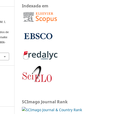
Indexada em
M. I.
ados de
studos
1806-
SCImago Journal Rank