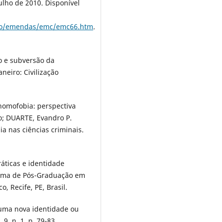
ulho de 2010. Disponível
icao/emendas/emc/emc66.htm
.
o e subversão da
neiro: Civilização
homofobia: perspectiva
o; DUARTE, Evandro P.
a nas ciências criminais.
ráticas e identidade
rama de Pós-Graduação em
, Recife, PE, Brasil.
 uma nova identidade ou
9, n. 1, p. 79-83,