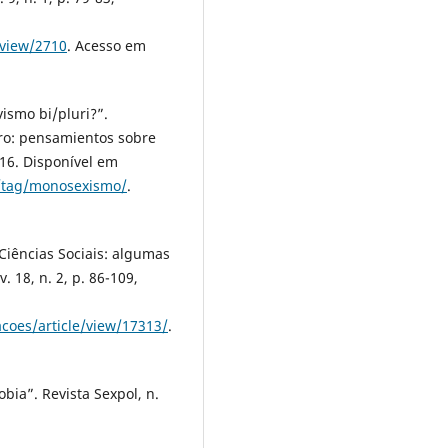
/view/2710
. Acesso em
ismo bi/pluri?”.
ro: pensamientos sobre
016. Disponível em
m/tag/monosexismo/
.
iências Sociais: algumas
 18, n. 2, p. 86-109,
coes/article/view/17313/
.
ia”. Revista Sexpol, n.