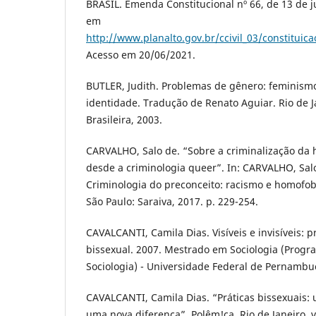
BRASIL. Emenda Constitucional nº 66, de 13 de j
em
http://www.planalto.gov.br/ccivil_03/constitu
Acesso em 20/06/2021.
BUTLER, Judith. Problemas de gênero: feminism
identidade. Tradução de Renato Aguiar. Rio de Ja
Brasileira, 2003.
CARVALHO, Salo de. “Sobre a criminalização da 
desde a criminologia queer”. In: CARVALHO, Sal
Criminologia do preconceito: racismo e homofobi
São Paulo: Saraiva, 2017. p. 229-254.
CAVALCANTI, Camila Dias. Visíveis e invisíveis: p
bissexual. 2007. Mestrado em Sociologia (Prog
Sociologia) - Universidade Federal de Pernambuco
CAVALCANTI, Camila Dias. “Práticas bissexuais:
uma nova diferença”. Polêm!ca, Rio de Janeiro, v. 