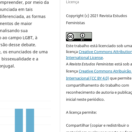
Licença
compreender, por meio da
nunciada em tais
Copyright (c) 2021 Revista Estudos
iferenciada, as formas
Feministas
amentos de maior
analisando sua
ão ao campo LGBT, à
rsão desse debate.
Este trabalho está licenciado sob um
licença
Creative Commons Attribution
, os enunciados de uma
International License
.
 bissexualidade e a
A
Revista Estudos Feministas
está sob 
onjugal.
licença
Creative Commons Atribuição 
Internacional (CC BY 4.0)
que permite
compartilhamento do trabalho com
reconhecimento de autoria e publica
inicial neste periódico.
A licença permite:
Compartilhar (copiar e redistribuir o