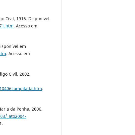
go Civil, 1916. Disponível
071.htm
. Acesso em
Disponível em
htm
. Acesso em
igo Civil, 2002.
/L10406compilada.htm
.
Maria da Penha, 2006.
_03/_ato2004-
1.